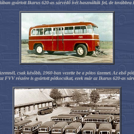
iában gyártott Ikarus 620-as sárvédő ívét használták fel, de továbbra i
zemnél, csak később, 1960-ban vezette be a pótos üzemet. Az első pó
 FVV részére is gyártott pótkocsikat, ezek már az Ikarus 620-as sár