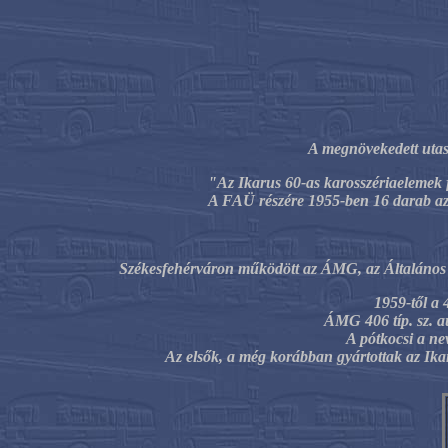
A megnövekedett utas
"Az Ikarus 60-as karosszériaelemek 
A FAÜ részére 1955-ben 16 darab az 
Székesfehérváron működött az ÁMG, az
Általános
1959-től a
4
ÁMG 406 típ. sz. a
A pótkocsi a nev
Az elsők, a még korábban gyártottak az Ika