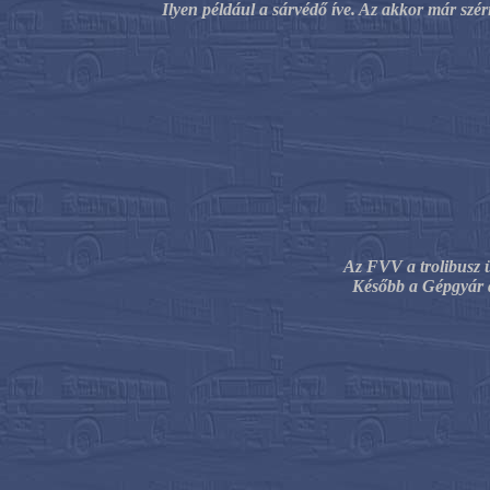
Ilyen például a sárvédő íve. Az akkor már szér
Az FVV a trolibusz ü
Később a Gépgyár az