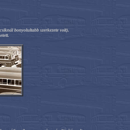
iknál bonyolultabb szerkezete volt).
tett.