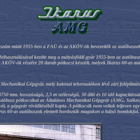
szám miatt 1955-ben a FAÜ és az AKÖV-ök bevezették az autóbuszok 
felhasználásával kezdte meg a mátyásföldi gyár 1955-ben az autóbuszo
AKÖV-ök részére 20 darab pótkocsi készült, melyek Ikarus 60-as au
Mechanikai
Gépgyár
, mely katonai teherautókon lévő zárt felépítmén
750 mm. hosszúságú, 2,5 m szélességű, 30 álló és 10 ülő kapacitássa
utóbusz pótkocsikat
az
Általános Mechanikai Gépgyár (ÁMG, Székes
ét, a gépgyár rövidítéséből kapta. A pótkocsik nem voltak teljesen egy
rus 60-as autóbuszok elemeit hordozták magukon a hátsó homlokfal, 