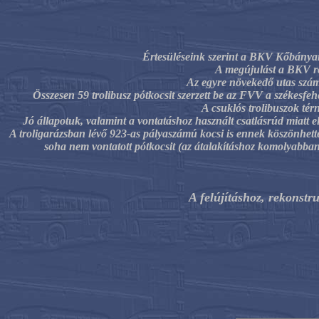
Értesüléseink szerint a BKV Kőbányai 
A megújulást a BKV rés
Az egyre növekedő utas számo
Összesen 59 trolibusz pótkocsit szerzett be az FVV a székesf
A csuklós trolibuszok térn
Jó állapotuk, valamint a vontatáshoz használt csatlásrúd miatt el
A troligarázsban lévő 923-as pályaszámú kocsi is ennek köszönhet
soha nem vontatott pótkocsit (az átalakításhoz komolyabban 
A felújításhoz, rekonstr