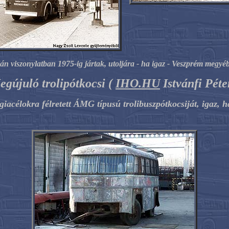
án viszonylatban 1975-ig jártak, utoljára - ha igaz - Veszprém megyé
egújuló trolipótkocsi (
IHO.HU
Istvánfi Péte
giacélokra félretett ÁMG típusú trolibuszpótkocsiját, igaz, h