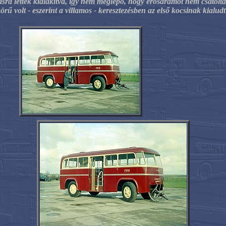
tásra lettek kialakítva, így nem meglepő, hogy erősáramot nem csatolt
ű volt - eszerint a villamos - keresztezésben az első kocsinak kialudt