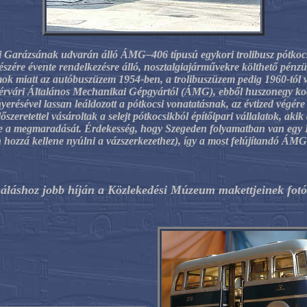
Garázsának udvarán álló ÁMG–406 típusú egykori trolibusz pótkocsit
zére évente rendelkezésre álló, nosztalgiajárművekre költhető pénzügy
k miatt az autóbuszüzem 1954-ben, a trolibuszüzem pedig 1960-tól ve
ehérvári Általános Mechanikai Gépgyártól (ÁMG), ebből huszonegy kocs
yerésével lassan leáldozott a pótkocsi vonatatásnak, az évtized végére l
őszeretettel vásároltak a selejt pótkocsikból építőipari vállalatok, aki
te a megmaradását. Érdekesség, hogy Szegeden folyamatban van egy Ik
hozzá kellene nyúlni a vázszerkezethez), így a most felújítandó ÁMG pó
uáláshoz jobb híján a Közlekedési Múzeum makettjeinek fotó