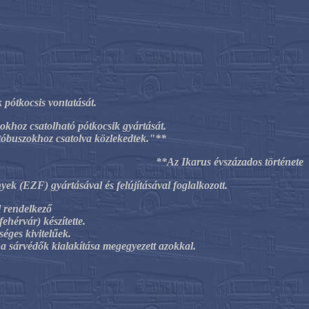
pótkocsis vontatását.
khoz csatolható pótkocsik gyártását.
tóbuszokhoz csatolva közlekedtek."**
**Az Ikarus évszázados története
yek (EZF) gyártásával és felújításával foglalkozott.
l rendelkező
fehérvár)
készítette.
séges kivitelűek.
a sárvédők kialakítása megegyezett azokkal.