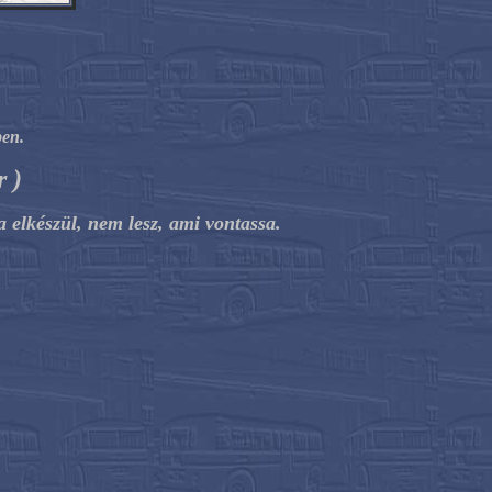
ben.
r )
a elkészül, nem lesz, ami vontassa.