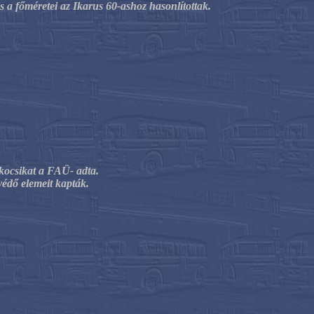
s a főméretei az Ikarus 60-ashoz hasonlítottak.
tkocsikat a FAÜ- adta.
védő elemeit kapták.