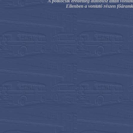
A pótkocsik eredetileg autóbusz általi vonta
Ellenben a vontató részen főáramkör