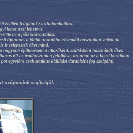
 elvitték felújítani Százhalombattára.
i keret teszi lehetővé.
zette be a pótkocsivontatást.
it újonnan, a többit az autóbuszüzemtől használtan vettek át.
e is selejtezték őket mind.
k a nagyobb építkezéseken öltözőként, szállásként használták őket.
arus 60-as trolibusznak a felújítása, azonban az a kocsi korábban
t egyelőre csak statikus kiállítási darabként fog szolgálni.
it nyújtanánk segítségül.