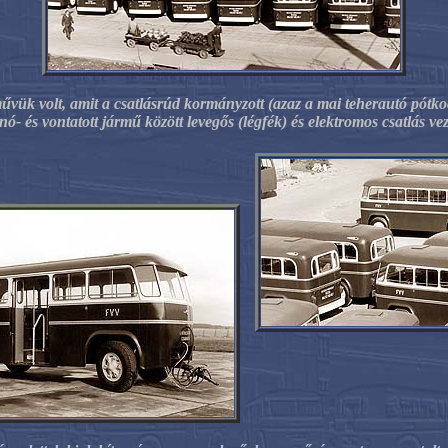
ük volt, amit a csatlásrúd kormányzott (azaz a mai teherautó pótkocs
nó- és vontatott jármű között levegős (légfék) és elektromos csatlás veze