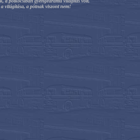
ak, a pótkocsiban gyengeáramú világítás volt.
 a világítása, a pótnak viszont nem!